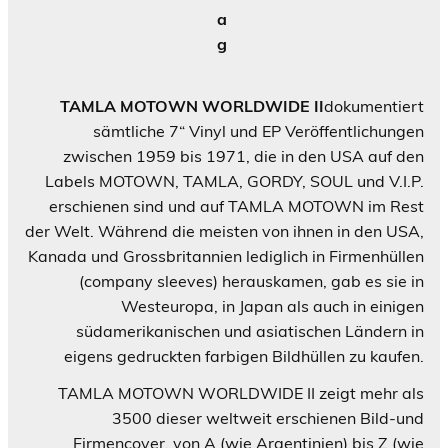
a
g
TAMLA MOTOWN WORLDWIDE II
dokumentiert
sämtliche 7“ Vinyl und EP Veröffentlichungen
zwischen 1959 bis 1971, die in den USA auf den
Labels MOTOWN, TAMLA, GORDY, SOUL und V.I.P.
erschienen sind und auf TAMLA MOTOWN im Rest
der Welt. Während die meisten von ihnen in den USA,
Kanada und Grossbritannien lediglich in Firmenhüllen
(company sleeves) herauskamen, gab es sie in
Westeuropa, in Japan als auch in einigen
südamerikanischen und asiatischen Ländern in
eigens gedruckten farbigen Bildhüllen zu kaufen.
TAMLA MOTOWN WORLDWIDE II zeigt mehr als
3500 dieser weltweit erschienen Bild-und
Firmencover, von A (wie Argentinien) bis Z (wie