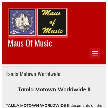
Skip
to
content
Maus Of Music
The Home of Beatles Worldwide, Rolling Stones
Worldwide, Bob Dylan Worldwide and Tamla Motown
Worldwide
Tamla Motown Worldwide
Tamla Motown Worldwide II
TAMLA MOTOWN WORLDWIDE II
documents all the