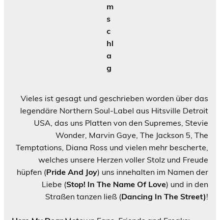
m
s
c
hl
a
g
Vieles ist gesagt und geschrieben worden über das
legendäre Northern Soul-Label aus Hitsville Detroit
USA, das uns Platten von den Supremes, Stevie
Wonder, Marvin Gaye, The Jackson 5, The
Temptations, Diana Ross und vielen mehr bescherte,
welches unsere Herzen voller Stolz und Freude
hüpfen (
Pride And Joy
) uns innehalten im Namen der
Liebe (
Stop! In The Name Of Love
) und in den
Straßen tanzen ließ (
Dancing In The Street)
!