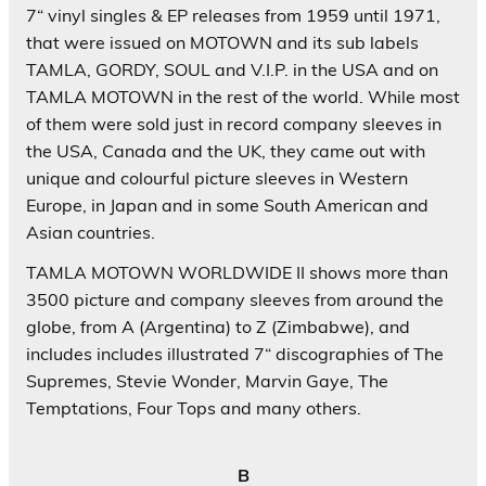
7“ vinyl singles & EP releases from 1959 until 1971,
that were issued on MOTOWN and its sub labels
TAMLA, GORDY, SOUL and V.I.P. in the USA and on
TAMLA MOTOWN in the rest of the world. While most
of them were sold just in record company sleeves in
the USA, Canada and the UK, they came out with
unique and colourful picture sleeves in Western
Europe, in Japan and in some South American and
Asian countries.
TAMLA MOTOWN WORLDWIDE II shows more than
3500 picture and company sleeves from around the
globe, from A (Argentina) to Z (Zimbabwe), and
includes includes illustrated 7“ discographies of The
Supremes, Stevie Wonder, Marvin Gaye, The
Temptations, Four Tops and many others.
B