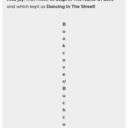
and which kept us
Dancing In The Street!
B
o
o
k
c
o
v
e
r/
B
u
c
h
c
o