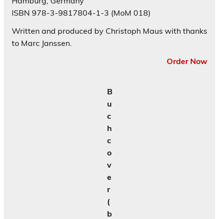
Hamburg, Germany
ISBN 978-3-9817804-1-3 (MoM 018)
Written and produced by Christoph Maus with thanks
to Marc Janssen.
Order Now
B
u
c
h
c
o
v
e
r
(
b