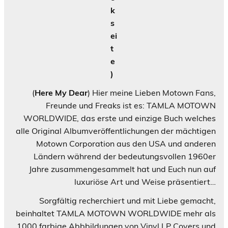
k
s
ei
t
e
)
(
Here My Dear
) Hier meine Lieben Motown Fans,
Freunde und Freaks ist es: TAMLA MOTOWN
WORLDWIDE, das erste und einzige Buch welches
alle Original Albumveröffentlichungen der mächtigen
Motown Corporation aus den USA und anderen
Ländern während der bedeutungsvollen 1960er
Jahre zusammengesammelt hat und Euch nun auf
luxuriöse Art und Weise präsentiert…
Sorgfältig recherchiert und mit Liebe gemacht,
beinhaltet TAMLA MOTOWN WORLDWIDE mehr als
1000 farbige Abbbildungen von Vinyl LP Covers und