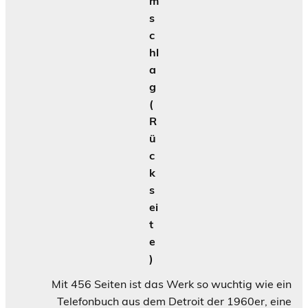
m
s
c
hl
a
g
(
R
ü
c
k
s
ei
t
e
)
Mit 456 Seiten ist das Werk so wuchtig wie ein
Telefonbuch aus dem Detroit der 1960er, eine